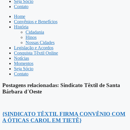
Seja Sócio
Contato
Home
Convênios e Benefícios
História
Cidadania
Hinos
Nossas Cidades
Legislação e Acordos
Conquista Têxtil Online
Notícias
Momentos
Seja Sócio
Contato
Postagens relacionadas:
Sindicato Têxtil de Santa
Bárbara d´Oeste
{SINDICATO TÊXTIL FIRMA CONVÊNIO COM
A ÓTICAS CAROL EM TIETÊ}