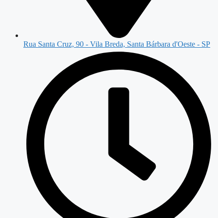
Rua Santa Cruz, 90 - Vila Breda, Santa Bárbara d'Oeste - SP