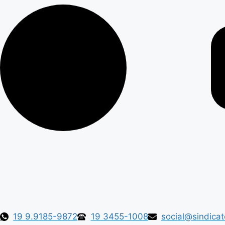
19 9.9185-9872
19 3455-1008
social@sindicat