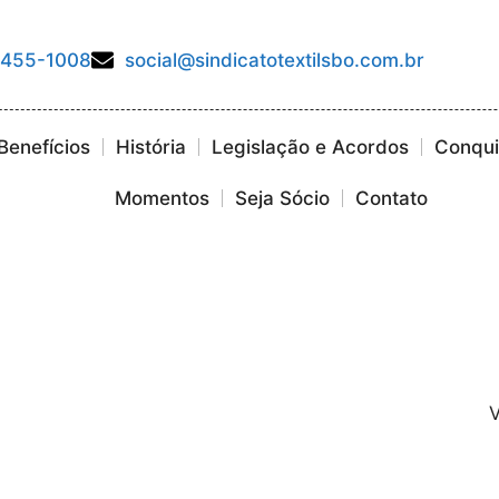
3455-1008
social@sindicatotextilsbo.com.br
Benefícios
História
Legislação e Acordos
Conquis
Momentos
Seja Sócio
Contato